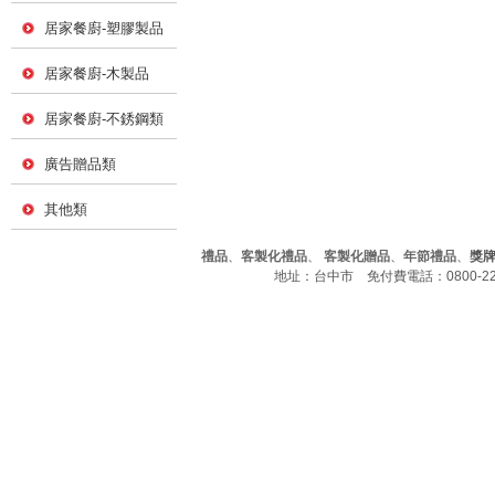
居家餐廚-塑膠製品
居家餐廚-木製品
居家餐廚-不銹鋼類
廣告贈品類
其他類
禮品
、
客製化禮品
、
客製化贈品
、
年節禮品
、
獎
地址：台中市 免付費電話：0800-226-7