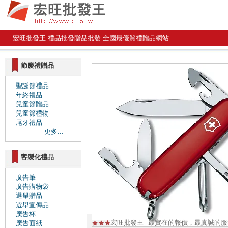
宏旺批發王 禮品批發贈品批發 全國最優質禮贈品網站
節慶禮贈品
聖誕節禮品
年終禮品
兒童節贈品
兒童節禮物
尾牙禮品
更多...
客製化禮品
廣告筆
廣告購物袋
選舉贈品
選舉宣傳品
廣告杯
宏旺批發王─最實在的報價，最真誠的
廣告面紙