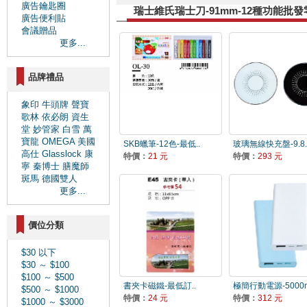
廣告鑰匙圈
瑞士維氏瑞士刀-91mm-12種功能批
廣告便利貼
會議贈品
更多...
品牌禮品
象印
牛頭牌
聲寶
歌林
依必朗
資生
堂
妙管家
白雪
萬
寶龍
OMEGA
美國
SKB蠟筆-12色-最低..
玻璃無線快充盤-9.8.
高仕
Glasslock
康
特價：
21 元
特價：
293 元
寧
秦博士
膳魔師
斑馬
德國雙人
更多...
價位分類
$30 以下
$30 ～ $100
$100 ～ $500
書夾卡磁鐵-最低訂..
極簡行動電源-5000m
$500 ～ $1000
特價：
24 元
特價：
312 元
$1000 ～ $3000