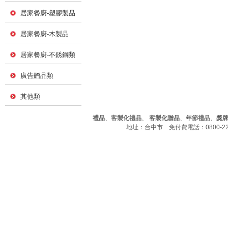
居家餐廚-塑膠製品
居家餐廚-木製品
居家餐廚-不銹鋼類
廣告贈品類
其他類
禮品
、
客製化禮品
、
客製化贈品
、
年節禮品
、
獎
地址：台中市 免付費電話：0800-226-7