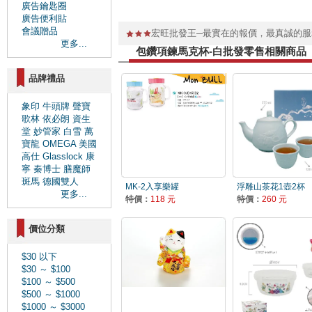
廣告鑰匙圈
廣告便利貼
會議贈品
宏旺批發王─最實在的報價，最真誠的
更多...
包鑽項鍊馬克杯-白批發零售相關商品
品牌禮品
象印
牛頭牌
聲寶
歌林
依必朗
資生
堂
妙管家
白雪
萬
寶龍
OMEGA
美國
高仕
Glasslock
康
寧
秦博士
膳魔師
斑馬
德國雙人
MK-2入享樂罐
浮雕山茶花1壺2杯
更多...
特價：
118 元
特價：
260 元
價位分類
$30 以下
$30 ～ $100
$100 ～ $500
$500 ～ $1000
$1000 ～ $3000