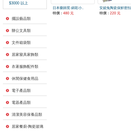
$3000 以上
日本藥師窯-錦彩小..
安妮兔陶瓷保鮮密扣.
特價：
480 元
特價：
220 元
擺設藝品類
辦公文具類
文件箱袋類
居家寢具家飾類
衣著服飾配件類
休閒保健食用品
電子產品類
電器產品類
清潔美容保養品類
居家餐廚-陶瓷玻璃