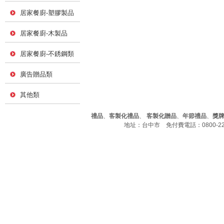
居家餐廚-塑膠製品
居家餐廚-木製品
居家餐廚-不銹鋼類
廣告贈品類
其他類
禮品
、
客製化禮品
、
客製化贈品
、
年節禮品
、
獎
地址：台中市 免付費電話：0800-226-7