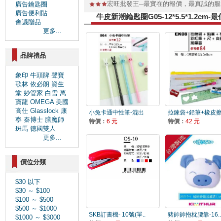
宏旺批發王─最實在的報價，最真誠的
廣告鑰匙圈
廣告便利貼
牛皮新潮錀匙圈G05-12*5.5*1.2
會議贈品
更多...
品牌禮品
象印
牛頭牌
聲寶
歌林
依必朗
資生
堂
妙管家
白雪
萬
寶龍
OMEGA
美國
高仕
Glasslock
康
小兔卡通中性筆-混出
拉鍊袋+鉛筆+橡皮擦.
寧
秦博士
膳魔師
特價：
6 元
特價：
42 元
斑馬
德國雙人
更多...
價位分類
$30 以下
$30 ～ $100
$100 ～ $500
$500 ～ $1000
SKB訂書機- 10號(單..
豬帥帥抱枕腰靠-16..
$1000 ～ $3000