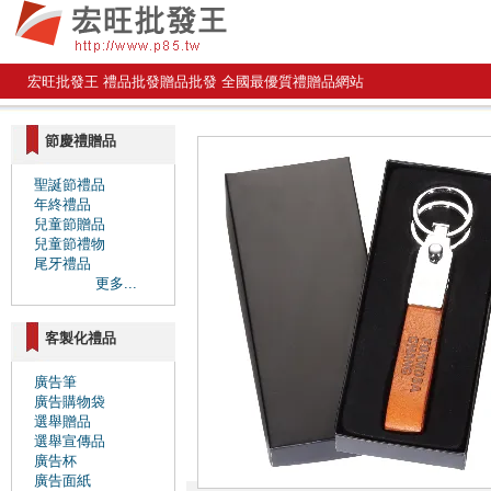
宏旺批發王 禮品批發贈品批發 全國最優質禮贈品網站
節慶禮贈品
聖誕節禮品
年終禮品
兒童節贈品
兒童節禮物
尾牙禮品
更多...
客製化禮品
廣告筆
廣告購物袋
選舉贈品
選舉宣傳品
廣告杯
廣告面紙