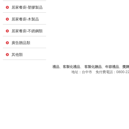
居家餐廚-塑膠製品
居家餐廚-木製品
居家餐廚-不銹鋼類
廣告贈品類
其他類
禮品
、
客製化禮品
、
客製化贈品
、
年節禮品
、
獎
地址：台中市 免付費電話：0800-226-7