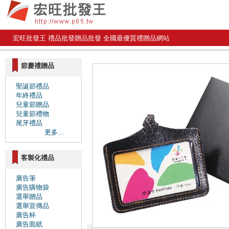
宏旺批發王 禮品批發贈品批發 全國最優質禮贈品網站
節慶禮贈品
聖誕節禮品
年終禮品
兒童節贈品
兒童節禮物
尾牙禮品
更多...
客製化禮品
廣告筆
廣告購物袋
選舉贈品
選舉宣傳品
廣告杯
廣告面紙