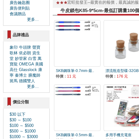
宏旺批發王─最實在的報價，最真誠的
廣告鑰匙圈
廣告便利貼
牛皮鎖包K85-9*5cm-最低訂購量1
會議贈品
更多...
品牌禮品
象印
牛頭牌
聲寶
歌林
依必朗
資生
堂
妙管家
白雪
萬
寶龍
OMEGA
美國
高仕
Glasslock
康
SKB鋼珠筆-0.7mm-最..
漂流瓶造型碟-32GB-
寧
秦博士
膳魔師
特價：
11 元
特價：
176 元
斑馬
德國雙人
更多...
價位分類
$30 以下
$30 ～ $100
$100 ～ $500
$500 ～ $1000
SKB鋼珠筆-0.5mm-最..
多用手機充電座
$1000 ～ $3000