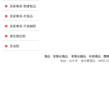
居家餐廚-塑膠製品
居家餐廚-木製品
居家餐廚-不銹鋼類
廣告贈品類
其他類
禮品
、
客製化禮品
、
客製化贈品
、
年節禮品
、
獎
地址：台中市 免付費電話：0800-226-7