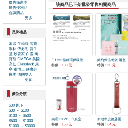
廣告鑰匙圈
該商品已下架批發零售相關商品
廣告便利貼
會議贈品
更多...
品牌禮品
象印
牛頭牌
聲寶
歌林
依必朗
資生
堂
妙管家
白雪
萬
寶龍
OMEGA
美國
FU eco植粹環保吸管..
簡約保溫餐袋-混色..
高仕
Glasslock
康
特價：
100 元
特價：
60 元
寧
秦博士
膳魔師
斑馬
德國雙人
更多...
價位分類
$30 以下
$30 ～ $100
$100 ～ $500
鍋霸220cc二代真空..
新潮牛皮鑰匙圈
$500 ～ $1000
特價：
155 元
特價：
64 元
$1000 ～ $3000