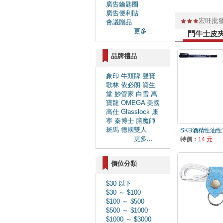
廣告鑰匙圈
廣告便利貼
宏旺批
會議贈品
更多...
鬥牛士皮夾
品牌禮品
象印
牛頭牌
聲寶
歌林
依必朗
資生
堂
妙管家
白雪
萬
寶龍
OMEGA
美國
高仕
Glasslock
康
寧
秦博士
膳魔師
斑馬
德國雙人
SKB酒精性油性筆-
更多...
特價：
14 元
價位分類
$30 以下
$30 ～ $100
$100 ～ $500
$500 ～ $1000
$1000 ～ $3000