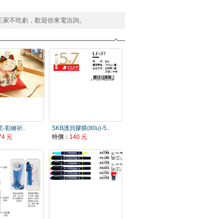
三家不吃虧，歡迎你來電洽詢。
-彩繪祈..
SKB護貝膠膜(80u)-5..
74 元
特價：
140 元