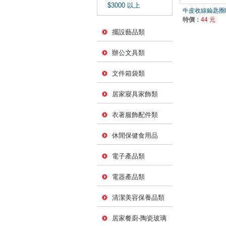
$3000 以上
牛皮收線錀匙圈F4
特價：
44 元
擺設藝品類
辦公文具類
文件箱袋類
居家寢具家飾類
衣著服飾配件類
休閒保健食用品
電子產品類
電器產品類
清潔美容保養品類
居家餐廚-陶瓷玻璃