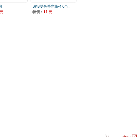
扇
SKB雙色螢光筆-4.0m..
 元
特價：
11 元