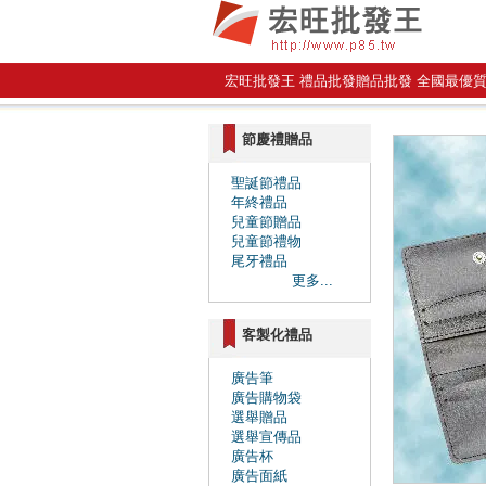
宏旺批發王 禮品批發贈品批發 全國最優
節慶禮贈品
聖誕節禮品
年終禮品
兒童節贈品
兒童節禮物
尾牙禮品
更多...
客製化禮品
廣告筆
廣告購物袋
選舉贈品
選舉宣傳品
廣告杯
廣告面紙