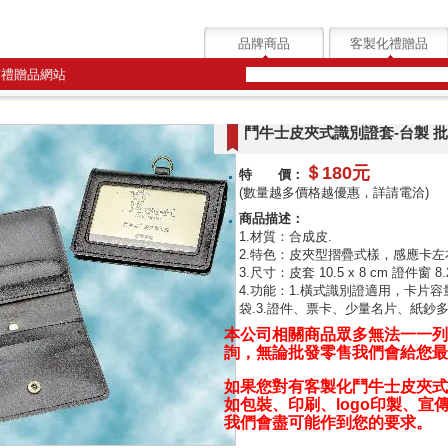
品牌商品
客製化禮贈品
質禮贈品網站
鬥牛士皮夾式識別證套-台製 
＄180元
特 價：
(數量越多價格越優惠，詳請電洽)
商品描述：
1.材質：合成皮.
2.特色：皮夾型摺疊式樣，感應卡左
3.尺寸：皮套 10.5 x 8 cm 證件窗 8.2 
4.功能：1.橫式識別證適用，卡片容
袋.3.證件、票卡、少量名片、紙鈔多
本公司相關商品眾多無法一一列
詢，無論批發零售我們會給您最
如果您對有
客製化鬥牛士皮夾式
如包裝、印刷、logo印製、宣傳
我們會盡可能作到您的要求。