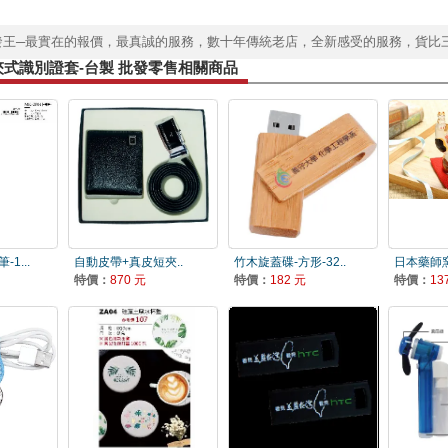
發王─最實在的報價，最真誠的服務，數十年傳統老店，全新感受的服務，貨比
式識別證套-台製 批發零售相關商品
1...
自動皮帶+真皮短夾..
竹木旋蓋碟-方形-32..
日本藥師窯
特價：
870 元
特價：
182 元
特價：
13