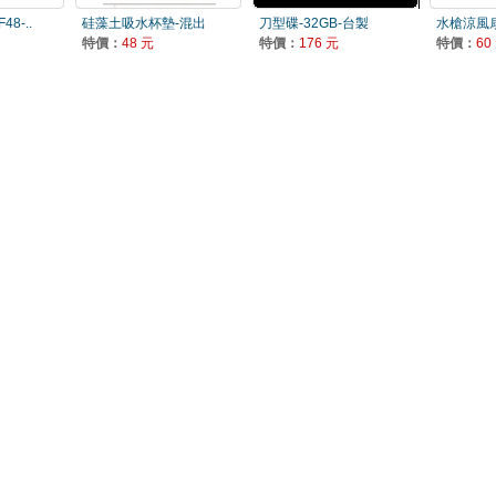
8-..
硅藻土吸水杯墊-混出
刀型碟-32GB-台製
水槍涼風
特價：
48 元
特價：
176 元
特價：
60