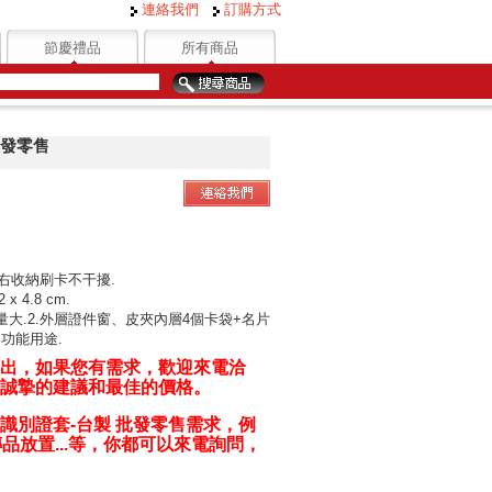
連絡我們
訂購方式
節慶禮品
所有商品
批發零售
右收納刷卡不干擾.
x 4.8 cm.
量大.2.外層證件窗、皮夾內層4個卡袋+名片
功能用途.
出，如果您有需求，歡迎來電洽
誠摯的建議和最佳的價格。
識別證套-台製 批發零售
需求，例
品放置...等，你都可以來電詢問，