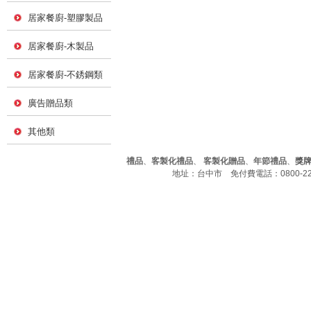
居家餐廚-塑膠製品
居家餐廚-木製品
居家餐廚-不銹鋼類
廣告贈品類
其他類
禮品
、
客製化禮品
、
客製化贈品
、
年節禮品
、
獎
地址：台中市 免付費電話：0800-226-7