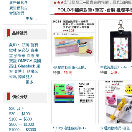
宏旺批發王─最實在的報價，最真誠的
廣告鑰匙圈
廣告便利貼
POLO不鏽鋼對筆+筆芯 -台製 批發
會議贈品
更多...
品牌禮品
象印
牛頭牌
聲寶
歌林
依必朗
資生
堂
妙管家
白雪
萬
寶龍
OMEGA
美國
高仕
Glasslock
康
牛皮識別證D2-4-11*.
‧側壓自動鉛筆+流暢..
寧
秦博士
膳魔師
特價：
146 元
特價：
56 元
斑馬
德國雙人
更多...
價位分類
$30 以下
$30 ～ $100
$100 ～ $500
$500 ～ $1000
SKB水溶性色鉛筆-12..
卡通動物捲尺-混色..
$1000 ～ $3000