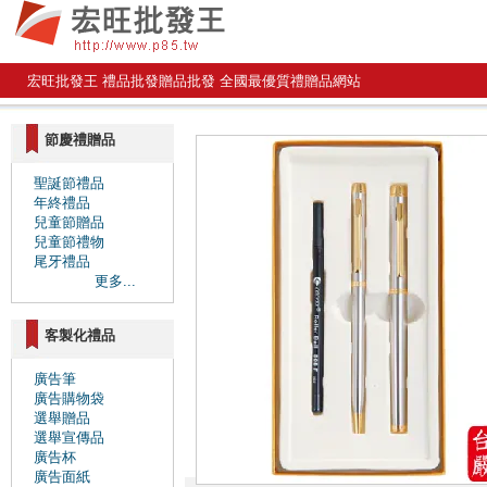
宏旺批發王 禮品批發贈品批發 全國最優質禮贈品網站
節慶禮贈品
聖誕節禮品
年終禮品
兒童節贈品
兒童節禮物
尾牙禮品
更多...
客製化禮品
廣告筆
廣告購物袋
選舉贈品
選舉宣傳品
廣告杯
廣告面紙