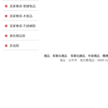
居家餐廚-塑膠製品
居家餐廚-木製品
居家餐廚-不銹鋼類
廣告贈品類
其他類
禮品
、
客製化禮品
、
客製化贈品
、
年節禮品
、
獎
地址：台中市 免付費電話：0800-226-7