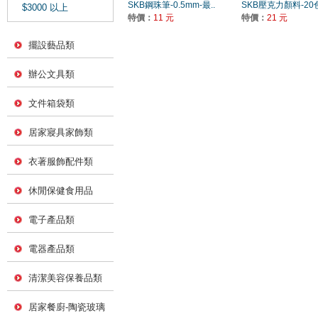
SKB鋼珠筆-0.5mm-最..
SKB壓克力顏料-20色
$3000 以上
特價：
11 元
特價：
21 元
擺設藝品類
辦公文具類
文件箱袋類
居家寢具家飾類
衣著服飾配件類
休閒保健食用品
電子產品類
電器產品類
清潔美容保養品類
居家餐廚-陶瓷玻璃