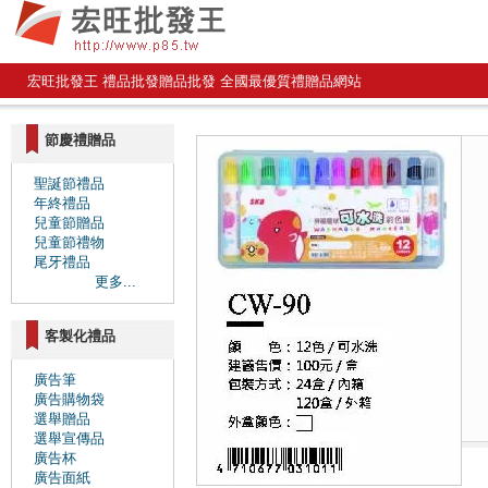
宏旺批發王 禮品批發贈品批發 全國最優質禮贈品網站
節慶禮贈品
聖誕節禮品
年終禮品
兒童節贈品
兒童節禮物
尾牙禮品
更多...
客製化禮品
廣告筆
廣告購物袋
選舉贈品
選舉宣傳品
廣告杯
廣告面紙