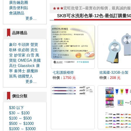
廣告鑰匙圈
廣告便利貼
宏旺批發王─最實在的報價，最真誠的
會議贈品
SKB可水洗彩色筆-12色-最低訂購量
更多...
品牌禮品
象印
牛頭牌
聲寶
歌林
依必朗
資生
堂
妙管家
白雪
萬
寶龍
OMEGA
美國
高仕
Glasslock
康
寧
秦博士
膳魔師
七彩護眼檯燈
炫風碟-32GB-台製
斑馬
德國雙人
特價：
1750 元
特價：
208 元
更多...
價位分類
$30 以下
$30 ～ $100
$100 ～ $500
$500 ～ $1000
$1000 ～ $3000