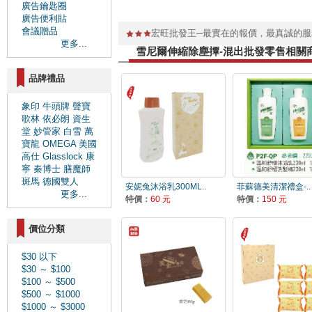
廣告鑰匙圈
廣告便利貼
會議贈品
宏旺批發王─最實在的報價，最真誠的
更多...
雪尼爾伸縮除塵撢-混出批發零售相關
品牌禮品
象印
牛頭牌
聲寶
歌林
依必朗
資生
堂
妙管家
白雪
萬
寶龍
OMEGA
美國
高仕
Glasslock
康
寧
秦博士
膳魔師
斑馬
德國雙人
安妮兔沐浴乳300ML..
菲蘇德美清潔禮盒-..
更多...
特價：
60 元
特價：
150 元
價位分類
$30 以下
$30 ～ $100
$100 ～ $500
$500 ～ $1000
$1000 ～ $3000