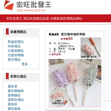
宏旺批發王 禮品批發贈品批發 全國最優質禮贈品網站
節慶禮贈品
聖誕節禮品
年終禮品
兒童節贈品
兒童節禮物
尾牙禮品
更多...
客製化禮品
廣告筆
廣告購物袋
選舉贈品
選舉宣傳品
廣告杯
廣告面紙