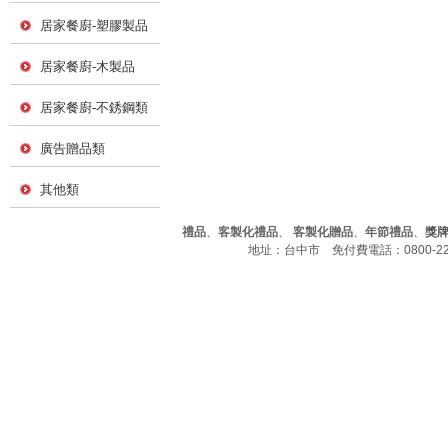
居家餐廚-塑膠製品
居家餐廚-木製品
居家餐廚-不銹鋼類
廣告贈品類
其他類
禮品
、
客製化禮品
、
客製化贈品
、
年節禮品
、
獎
地址：台中市 免付費電話：0800-226-7