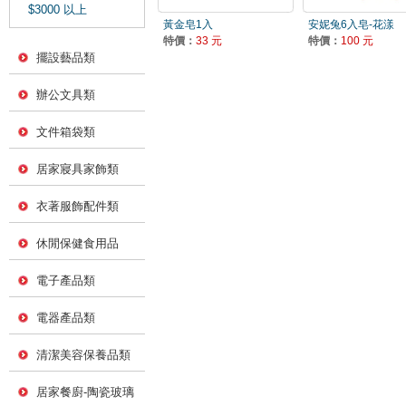
$3000 以上
黃金皂1入
安妮兔6入皂-花漾
特價：
33 元
特價：
100 元
擺設藝品類
辦公文具類
文件箱袋類
居家寢具家飾類
衣著服飾配件類
休閒保健食用品
電子產品類
電器產品類
清潔美容保養品類
居家餐廚-陶瓷玻璃