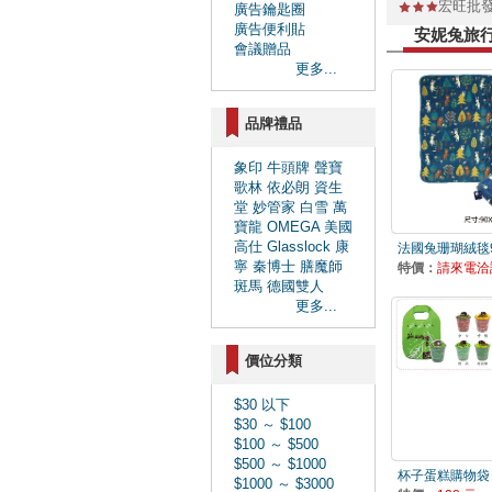
宏旺批
廣告鑰匙圈
廣告便利貼
安妮兔旅
會議贈品
更多...
品牌禮品
象印
牛頭牌
聲寶
歌林
依必朗
資生
堂
妙管家
白雪
萬
寶龍
OMEGA
美國
高仕
Glasslock
康
法國兔珊瑚絨毯90
寧
秦博士
膳魔師
特價：
請來電洽
斑馬
德國雙人
更多...
價位分類
$30 以下
$30 ～ $100
$100 ～ $500
$500 ～ $1000
杯子蛋糕購物袋
$1000 ～ $3000