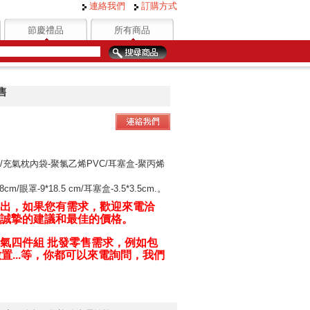
連絡我們
訂購方式
節慶禮品
所有商品
售
維/充氣枕內袋-聚氯乙烯PVC/耳塞盒-聚丙烯
cm/眼罩-9*18.5 cm/耳塞盒-3.5*3.5cm.。
出，如果您有需求，歡迎來電洽
誠摯的建議和最佳的價格。
氣四件組 批發零售
需求，例如包
置...等，你都可以來電詢問，我們