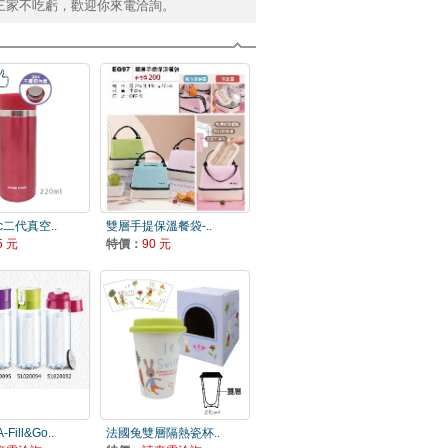
三家不吃虧，歡迎你來電洽詢。
c二代真空..
雙層手提保溫餐袋-..
5 元
特價：
90 元
Fill&Go..
法國兔雙層隔熱瓷杯..