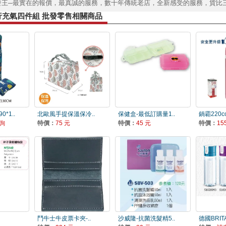
發王─最實在的報價，最真誠的服務，數十年傳統老店，全新感受的服務，貨比
行充氣四件組 批發零售相關商品
*1..
北歐風手提保溫保冷..
保健盒-最低訂購量1..
鍋霸220c
詢
特價：
75 元
特價：
45 元
特價：
15
鬥牛士牛皮票卡夾-..
沙威隆-抗菌洗髮精5..
德國BRITA-