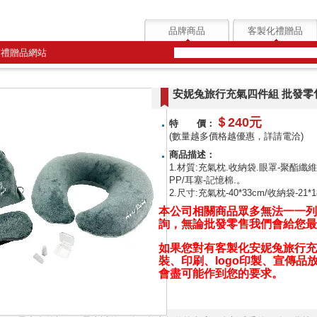
品牌商品
客製化禮贈品
質禮贈品網站
安妮兔旅行充氣四件組 批發零
＄240元
特 價：
(數量越多價格越優惠，詳請電洽)
商品描述：
1.材質:充氣枕.收納袋.眼罩-聚酯纖
PP/耳塞-記憶棉.。
2.尺寸:充氣枕-40*33cm/收納袋-21*18
本公司相關商品眾多無法一一列
詢，無論批發零售我們會給您最
如果您對有
客製化安妮兔旅行充
裝、印刷、logo印製、宣傳品放
會盡可能作到您的要求。