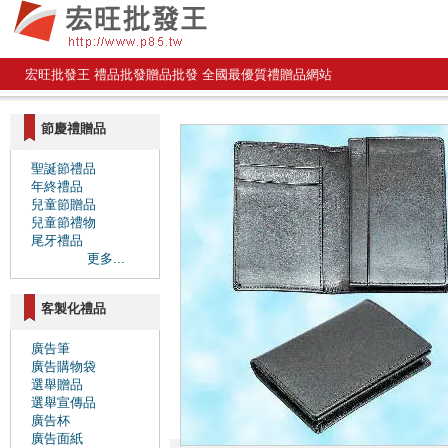
宏旺批發王 禮品批發贈品批發 全國最優質禮贈品網站
節慶禮贈品
聖誕節禮品
年終禮品
兒童節贈品
兒童節禮物
尾牙禮品
更多...
客製化禮品
廣告筆
廣告購物袋
選舉贈品
選舉宣傳品
廣告杯
廣告面紙