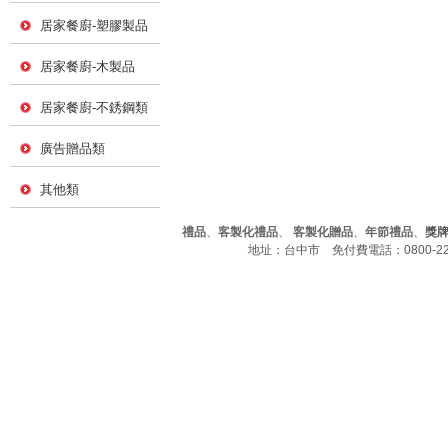
居家餐廚-塑膠製品
居家餐廚-木製品
居家餐廚-不銹鋼類
廣告贈品類
其他類
禮品
、
客製化禮品
、
客製化贈品
、
年節禮品
、
獎
地址：台中市 免付費電話：0800-226-7