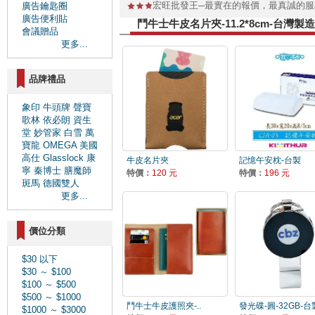
宏旺批發王─最實在的報價，最真誠的
廣告鑰匙圈
廣告便利貼
鬥牛士牛皮名片夾-11.2*8cm-台灣
會議贈品
更多...
品牌禮品
象印
牛頭牌
聲寶
歌林
依必朗
資生
堂
妙管家
白雪
萬
寶龍
OMEGA
美國
高仕
Glasslock
康
牛皮名片夾
記憶午安枕-台製
寧
秦博士
膳魔師
特價：
120 元
特價：
196 元
斑馬
德國雙人
更多...
價位分類
$30 以下
$30 ～ $100
$100 ～ $500
$500 ～ $1000
鬥牛士牛皮護照夾-..
發光碟-圓-32GB-台
$1000 ～ $3000